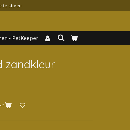
e te sturen.
ren - PetKeeper
 zandkleur
en