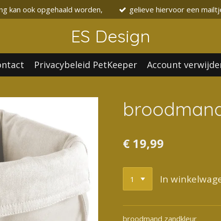
ing kan ook opgehaald worden,
gelieve hiervoor een mailtj
ES Design
ontact
Privacybeleid PetKeeper
Account verwijde
broodmand
€ 19,99
In winkelwag
broodmand zandkleur