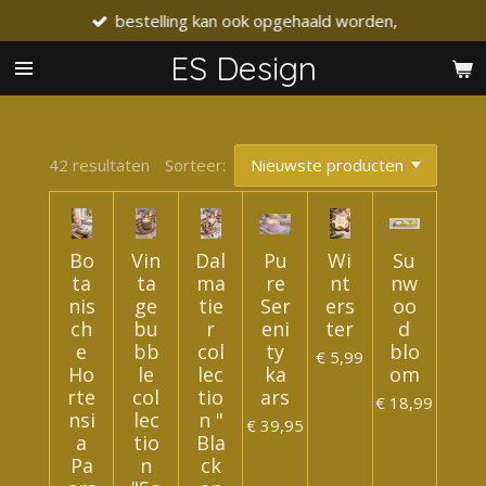
bestelling kan ook opgehaald worden,
Ga
direct
ES Design
naar
de
hoofdinhoud
42 resultaten
Sorteer:
Bo
Vin
Dal
Pu
Wi
Su
ta
ta
ma
re
nt
nw
nis
ge
tie
Ser
ers
oo
ch
bu
r
eni
ter
d
e
bb
col
ty
blo
€ 5,99
Ho
le
lec
ka
om
rte
col
tio
ars
€ 18,99
nsi
lec
n "
€ 39,95
a
tio
Bla
Pa
n
ck