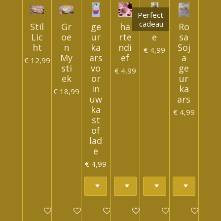
Perfect
cadeau
Stil
Gr
ge
ha
ros
Ro
Lic
oe
ur
rte
e
sa
ht
n
ka
ndi
Soj
€ 4,99
My
ars
ef
a
€ 12,99
sti
vo
ge
€ 4,99
ek
or
ur
in
ka
€ 18,99
uw
ars
ka
€ 4,99
st
of
lad
e
€ 4,99
In winkelwagen
In winkelwagen
In winkelwagen
In winkelwagen
In winkelwagen
In winkelwa