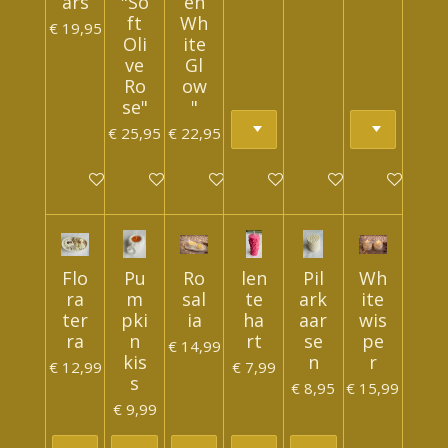
ars
"So
en
ft
Wh
€ 19,95
Oli
ite
ve
Gl
Ro
ow
se"
"
€ 25,95
€ 22,95
In winkelwagen
In winkelwagen
In winkelwagen
In winkelwagen
In winkelwagen
In winkelwa
Flo
Pu
Ro
len
Pil
Wh
ra
m
sal
te
ark
ite
ter
pki
ia
ha
aar
wis
ra
n
rt
se
pe
€ 14,99
kis
n
r
€ 12,99
€ 7,99
s
€ 8,95
€ 15,99
€ 9,99