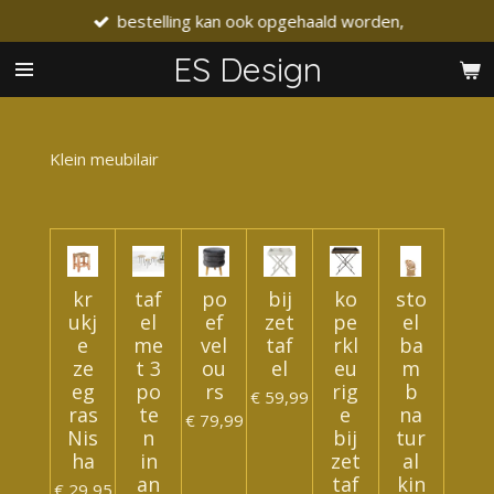
bestelling kan ook opgehaald worden,
Ga
direct
ES Design
naar
de
hoofdinhoud
Klein meubilair
kr
taf
po
bij
ko
sto
ukj
el
ef
zet
pe
el
e
me
vel
taf
rkl
ba
ze
t 3
ou
el
eu
m
eg
po
rs
rig
b
€ 59,99
ras
te
e
na
€ 79,99
Nis
n
bij
tur
ha
in
zet
al
an
taf
kin
€ 29,95