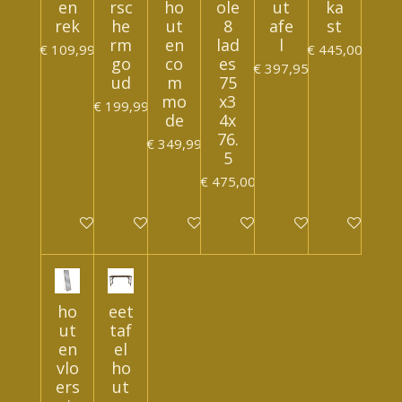
en
rsc
ho
ole
ut
ka
rek
he
ut
8
afe
st
rm
en
lad
l
€ 109,99
€ 445,00
go
co
es
€ 397,95
ud
m
75
mo
x3
€ 199,99
de
4x
76.
€ 349,99
5
€ 475,00
In winkelwagen
In winkelwagen
In winkelwagen
In winkelwagen
In winkelwagen
In winkelwa
ho
eet
ut
taf
en
el
vlo
ho
ers
ut