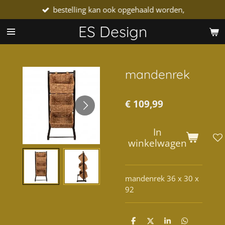
bestelling kan ook opgehaald worden,
Ga
direct
ES Design
naar
de
hoofdinhoud
mandenrek
€ 109,99
In
winkelwagen
mandenrek 36 x 30 x
92
D
D
S
D