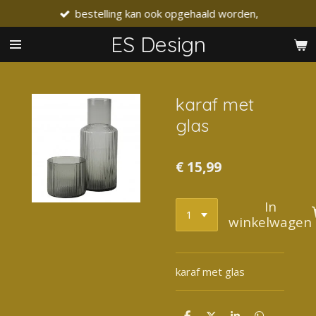
bestelling kan ook opgehaald worden,
Ga
direct
ES Design
naar
de
hoofdinhoud
karaf met
glas
€ 15,99
In
winkelwagen
karaf met glas