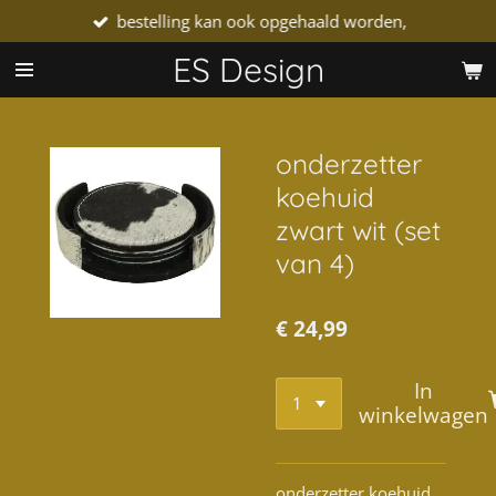
bestelling kan ook opgehaald worden,
Ga
direct
ES Design
naar
de
hoofdinhoud
onderzetter
koehuid
zwart wit (set
van 4)
€ 24,99
In
winkelwagen
onderzetter koehuid