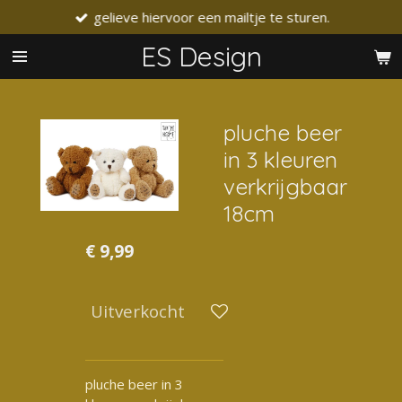
gelieve hiervoor een mailtje te sturen.
Ga
direct
ES Design
naar
de
hoofdinhoud
pluche beer
in 3 kleuren
verkrijgbaar
18cm
€ 9,99
Uitverkocht
pluche beer in 3