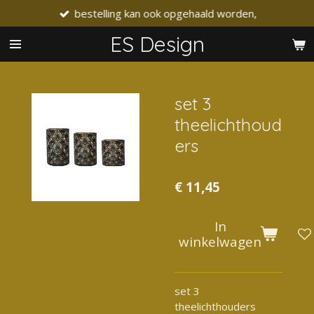
bestelling kan ook opgehaald worden,
Ga
direct
ES Design
naar
de
hoofdinhoud
set 3
theelichthoud
ers
€ 11,45
In
winkelwagen
set 3
theelichthouders