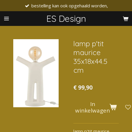
bestelling kan ook opgehaald worden,
Ga
direct
ES Design
naar
de
hoofdinhoud
lamp p'tit
maurice
35x18x44.5
cm
€ 99,90
In
winkelwagen
lamp p'tit maurice