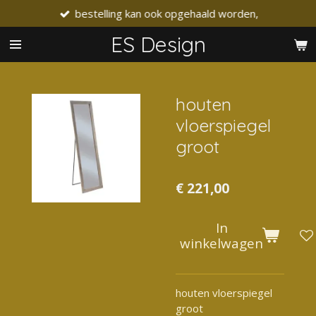
bestelling kan ook opgehaald worden,
Ga
direct
ES Design
naar
de
hoofdinhoud
houten
vloerspiegel
groot
€ 221,00
In
winkelwagen
houten vloerspiegel
groot