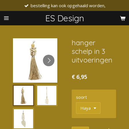
bestelling kan ook opgehaald worden,
Ga
direct
ES Design
naar
de
hoofdinhoud
hanger
schelp in 3
uitvoeringen
€ 6,95
soort