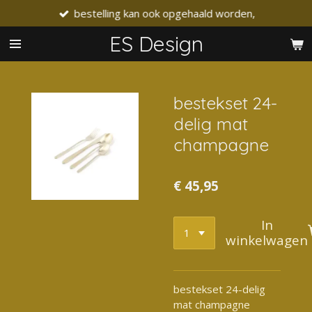
bestelling kan ook opgehaald worden,
Ga
direct
ES Design
naar
de
hoofdinhoud
bestekset 24-
delig mat
champagne
€ 45,95
In
winkelwagen
bestekset 24-delig
mat champagne