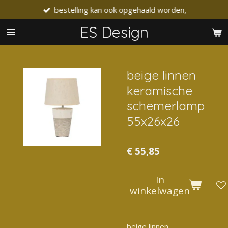
bestelling kan ook opgehaald worden,
Ga
direct
ES Design
naar
de
hoofdinhoud
beige linnen
keramische
schemerlamp
55x26x26
€ 55,85
In
winkelwagen
beige linnen