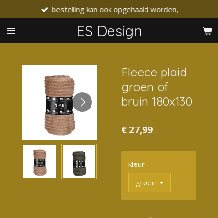
bestelling kan ook opgehaald worden,
Ga
direct
ES Design
naar
de
hoofdinhoud
Fleece plaid
groen of
bruin 180x130
€ 27,99
kleur