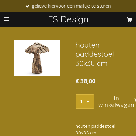
gelieve hiervoor een mailtje te sturen.
Ga
direct
ES Design
naar
de
hoofdinhoud
houten
paddestoel
30x38 cm
€ 38,00
In
winkelwagen
houten paddestoel
30x38 cm