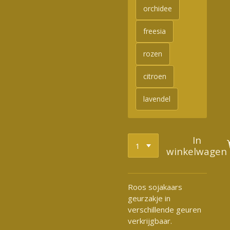
orchidee
freesia
rozen
citroen
lavendel
In
winkelwagen
Roos sojakaars
geurzakje in
verschillende geuren
verkrijgbaar.