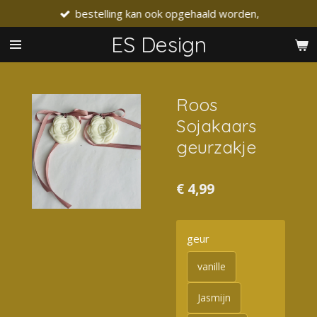
bestelling kan ook opgehaald worden,
Ga
direct
ES Design
naar
de
hoofdinhoud
Roos
Sojakaars
geurzakje
€ 4,99
geur
vanille
Jasmijn