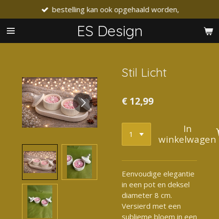
bestelling kan ook opgehaald worden,
Ga
direct
ES Design
naar
de
hoofdinhoud
Stil Licht
€ 12,99
In
winkelwagen
Eenvoudige elegantie
in een pot en deksel
diameter 8 cm.
Versierd met een
sublieme bloem in een