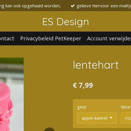
ing kan ook opgehaald worden,
gelieve hiervoor een mailtj
ES Design
ontact
Privacybeleid PetKeeper
Account verwijde
lentehart
€ 7,99
geur
kleur