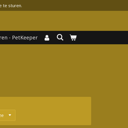
e te sturen.
ren - PetKeeper