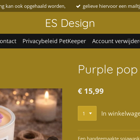
ing kan ook opgehaald worden,
gelieve hiervoor een mailtj
ES Design
ontact
Privacybeleid PetKeeper
Account verwijder
Purple pop
€ 15,99
In winkelwag
Een handgemaakte sojawaskaa