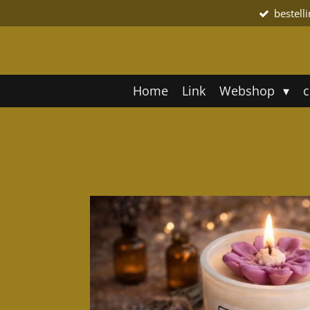
bestell
Ga
direct
naar
de
hoofdinhoud
Home
Link
Webshop
c