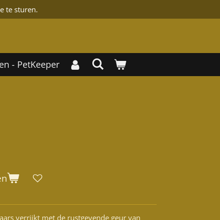
e te sturen.
en - PetKeeper
en
rs verrijkt met de rustgevende geur van