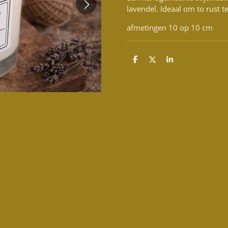
lavendel. Ideaal om to rust 
afmetingen 10 op 10 cm
D
D
S
e
e
h
l
e
a
e
l
r
n
e