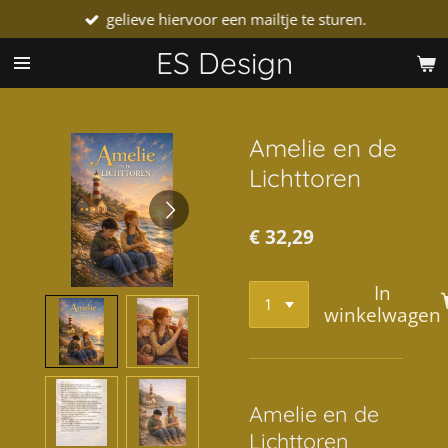
gelieve hiervoor een mailtje te sturen.
Ga
direct
ES Design
naar
de
hoofdinhoud
Amelie en de
Lichttoren
€ 32,29
In
winkelwagen
Amelie en de
Lichttoren