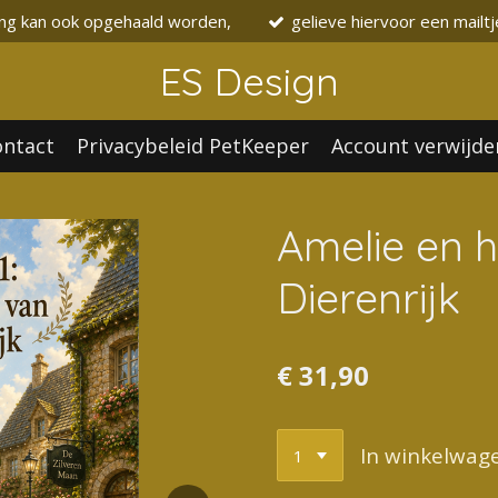
ing kan ook opgehaald worden,
gelieve hiervoor een mailtj
ES Design
ontact
Privacybeleid PetKeeper
Account verwijde
Amelie en 
Dierenrijk
€ 31,90
In winkelwag