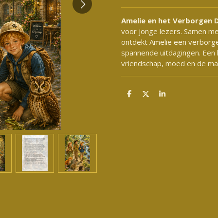
Amelie en het Verborgen D
voor jonge lezers. Samen m
ontdekt Amelie een verborge
spannende uitdagingen. Een
vriendschap, moed en de ma
D
D
S
e
e
h
l
e
a
e
l
r
n
e