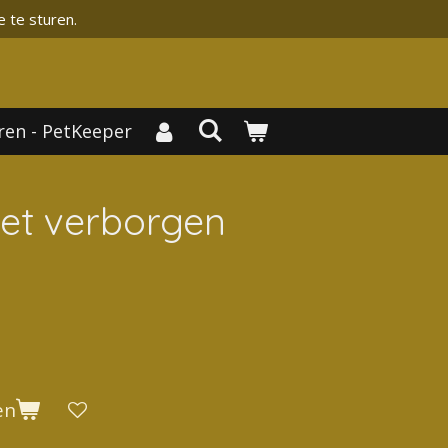
e te sturen.
ren - PetKeeper
het verborgen
en